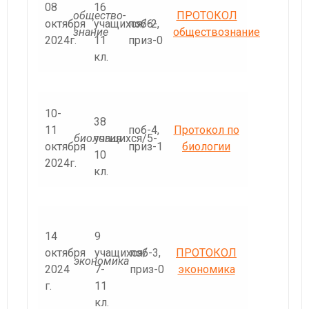
08
16
общество-
ПРОТОКОЛ
октября
учащихся/6-
поб-2,
знание
обществознание
2024г.
11
приз-0
кл.
10-
38
11
поб-4,
Протокол по
биология
учащихся/5-
октября
приз-1
биологии
10
2024г.
кл.
14
9
октября
учащихся/
поб-3,
ПРОТОКОЛ
экономика
2024
7-
приз-0
экономика
г.
11
кл.