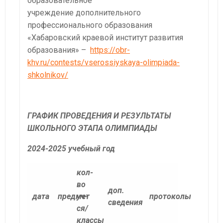
образовательное
учреждение дополнительного
профессионального образования
«Хабаровский краевой институт развития
образования» –
https://obr-
khv.ru/contests/vserossiyskaya-olimpiada-
shkolnikov/
ГРАФИК ПРОВЕДЕНИЯ И РЕЗУЛЬТАТЫ
ШКОЛЬНОГО ЭТАПА ОЛИМПИАДЫ
2024-2025 учебный год
кол-
во
доп.
дата
предмет
уч-
протоколы
сведения
ся/
классы