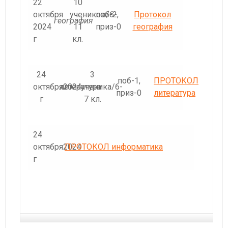
22
10
октября
учеников/6-
поб-2,
Протокол
география
2024
11
приз-0
география
г
кл.
24
3
поб-1,
ПРОТОКОЛ
октября2024
литература
ученика/6-
приз-0
литература
г
7 кл.
24
октября2024
ПРОТОКОЛ информатика
г