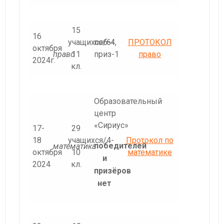
15
16
учащихся/6-
поб-4,
ПРОТОКОЛ
октября
право
11
приз-1
право
2024г.
кл.
Образовательный
центр
«Сириус»
17-
29
18
учащихся/4-
Протокол по
победителей
математика
октября
10
математике
и
2024
кл.
призёров
нет