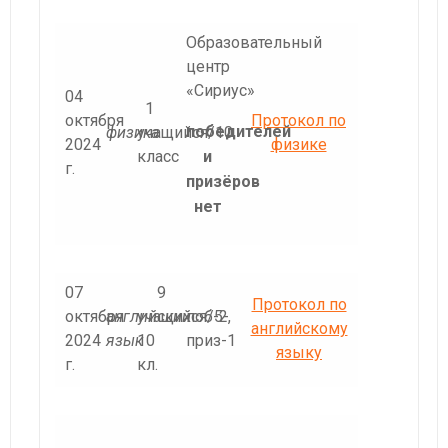
Образовательный
центр
«Сириус»
04
1
октября
Протокол по
победителей
физика
учащийся/10
2024
физике
класс
и
г.
призёров
нет
07
9
Протокол по
октября
английский
учащихся/5-
поб-2,
английскому
2024
язык
10
приз-1
языку
г.
кл.